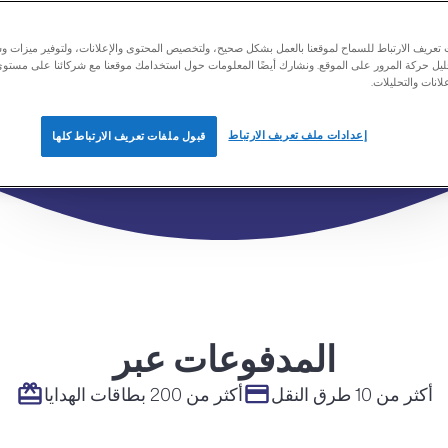
عريف الارتباط للسماح لموقعنا بالعمل بشكل صحيح، ولتخصيص المحتوى والإعلانات، ولتوفير ميزات وس
تابع
حليل حركة المرور على الموقع. ونشارك أيضًا المعلومات حول استخدامك موقعنا مع شركائنا على مستو
لانات والتحليلات.
Google
Apple
إعدادات ملف تعريف الارتباط
قبول ملفات تعريف الارتباط كلها
المدفوعات عبر
أكثر من 10 طرق النقل
أكثر من 200 بطاقات الهدايا