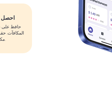
احصل ع
حافظ على ن
المكافآت. حق
مكافآت إضافية على طول الطريق.