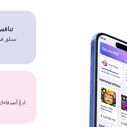
تنافس
تسلق قو
ادعُ أصدقاءك واحصل على مكافآت إضافية.