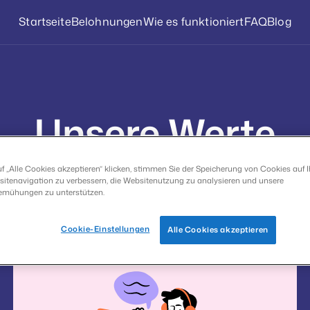
Startseite
Belohnungen
Wie es funktioniert
FAQ
Blog
Unsere Werte
r haben es uns zur Aufgabe gemacht, unseren
f „Alle Cookies akzeptieren“ klicken, stimmen Sie der Speicherung von Cookies auf 
itenavigation zu verbessern, die Websitenutzung zu analysieren und unsere
he Erfahrung bei der Teilnahme an Umfragen
emühungen zu unterstützen.
Cookie-Einstellungen
Alle Cookies akzeptieren