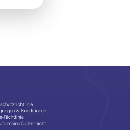
l
schutzrichtlinie
gungen & Konditionen
e-Richtlinie
ufe meine Daten nicht