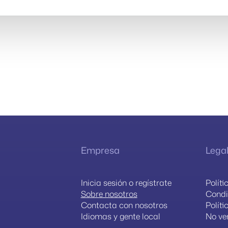
Empresa
Lega
Inicia sesión o regístrate
Polít
Sobre nosotros
Condi
Contacta con nosotros
Políti
Idiomas y gente local
No ve