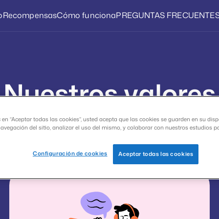
o
Recompensas
Cómo funciona
PREGUNTAS FRECUENTE
Nuestros valores
a misión es capacitar a nuestros miembros 
c en “Aceptar todas las cookies”, usted acepta que las cookies se guarden en su disp
navegación del sitio, analizar el uso del mismo, y colaborar con nuestros estudios p
experiencia posible en la realización de enc
Configuración de cookies
Aceptar todas las cookies