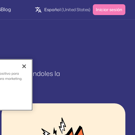
S
Blog
Español
(United States)
Iniciar sesión
proporcionándoles la
ositivo para
ara marketing.
uestas.