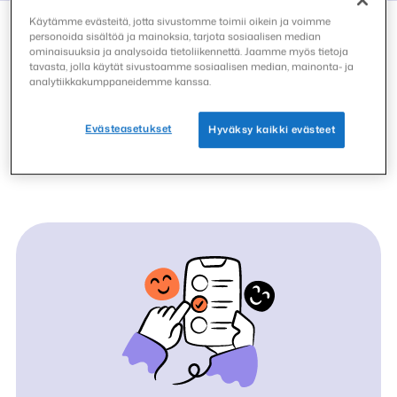
Käytämme evästeitä, jotta sivustomme toimii oikein ja voimme
personoida sisältöä ja mainoksia, tarjota sosiaalisen median
ominaisuuksia ja analysoida tietoliikennettä. Jaamme myös tietoja
tavasta, jolla käytät sivustoamme sosiaalisen median, mainonta- ja
Saat palkintoja useista
analytiikkakumppaneidemme kanssa.
lähteistä!
Evästeasetukset
Hyväksy kaikki evästeet
Tutustu tuhansiin kyselyihin, pelaa hauskoja pelejä ja
täytä jännittäviä tarjouksia kerätäksesi palkintosi.