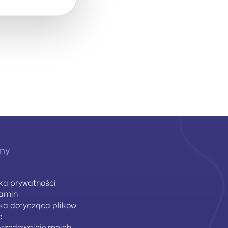
ny
yka prywatności
lamin
yka dotycząca plików
e
przedawajcie moich