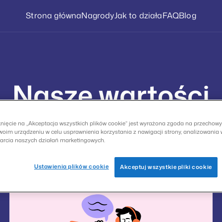
Strona główna
Nagrody
Jak to działa
FAQ
Blog
Nasze wartości
r jest wzmocnienie pozycji naszych członk
knięcie na „Akceptacja wszystkich plików cookie” jest wyrażona zgoda na przechow
woim urządzeniu w celu usprawnienia korzystania z nawigacji strony, analizowania
 możliwych doświadczeń związanych z wypeł
parcia naszych działań marketingowych.
Ustawienia plików cookie
Akceptuj wszystkie pliki cookie