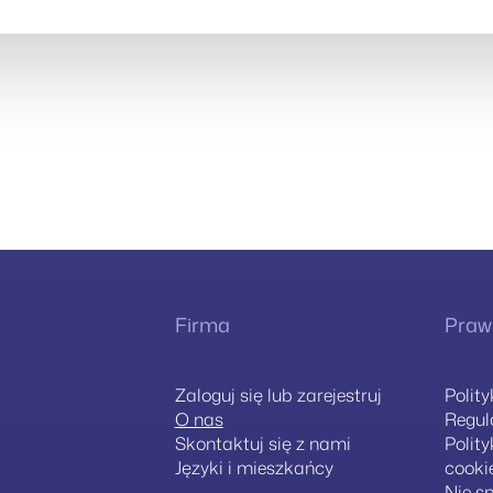
Firma
Praw
Zaloguj się lub zarejestruj
Polit
O nas
Regu
Skontaktuj się z nami
Polit
Języki i mieszkańcy
cooki
Nie s