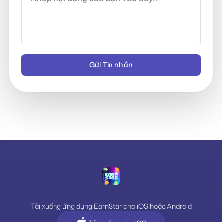
Gửi Tin nhắn
Tải xuống ứng dụng EarnStar cho iOS hoặc Android