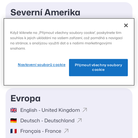
Severní Amerika
English - United States
Když kliknete na „Přijmout všechny soubory cookie“, poskytnete tím
Español - United States
souhlas k jejich ukládání na vašem zařízení, což pomáhá s navigací
na stránce, s analýzou využití dat a s našimi marketingovými
English - Canada
snahami.
Français - Canada
Nastavení souborů cookie
Español - México
Přijmout všechny soubory
cookie
Evropa
English - United Kingdom
Deutsch - Deutschland
Français - France